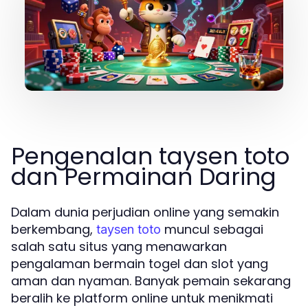
Pengenalan taysen toto
dan Permainan Daring
Dalam dunia perjudian online yang semakin
berkembang,
muncul sebagai
taysen toto
salah satu situs yang menawarkan
pengalaman bermain togel dan slot yang
aman dan nyaman. Banyak pemain sekarang
beralih ke platform online untuk menikmati