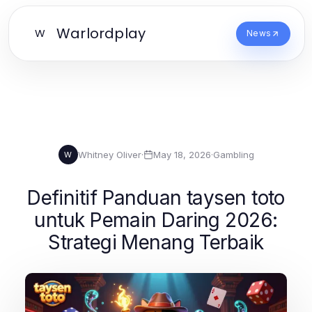
Warlordplay
W
News
Whitney Oliver
·
May 18, 2026
·
Gambling
W
Definitif Panduan taysen toto
untuk Pemain Daring 2026:
Strategi Menang Terbaik