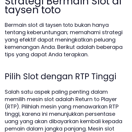
Strategi Bermain Slot di
taysen toto
Bermain slot di
bukan hanya
taysen toto
tentang keberuntungan; memahami strategi
yang efektif dapat meningkatkan peluang
kemenangan Anda. Berikut adalah beberapa
tips yang dapat Anda terapkan.
Pilih Slot dengan RTP Tinggi
Salah satu aspek paling penting dalam
memilih mesin slot adalah Return to Player
(RTP). Pilihlah mesin yang menawarkan RTP
tinggi, karena ini menunjukkan persentase
uang yang akan dibayarkan kembali kepada
pemain dalam jangka panjang. Mesin slot