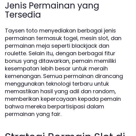
Jenis Permainan yang
Tersedia
Taysen toto menyediakan berbagai jenis
permainan termasuk togel, mesin slot, dan
permainan meja seperti blackjack dan
roulette. Selain itu, dengan berbagai fitur
bonus yang ditawarkan, pemain memiliki
kesempatan lebih besar untuk meraih
kemenangan. Semua permainan dirancang
menggunakan teknologi terbaru untuk
memastikan hasil yang adil dan random,
memberikan kepercayaan kepada pemain
bahwa mereka berpartisipasi dalam
permainan yang fair.