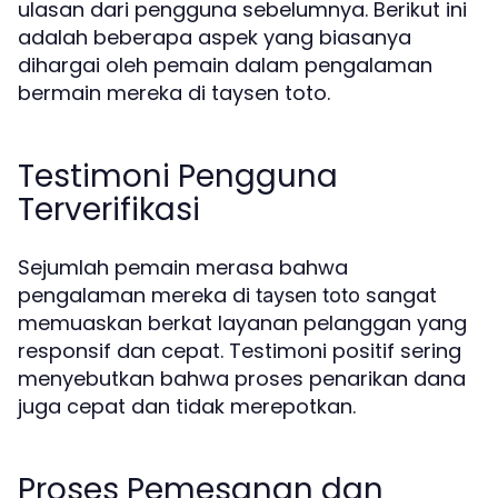
ulasan dari pengguna sebelumnya. Berikut ini
adalah beberapa aspek yang biasanya
dihargai oleh pemain dalam pengalaman
bermain mereka di taysen toto.
Testimoni Pengguna
Terverifikasi
Sejumlah pemain merasa bahwa
pengalaman mereka di
sangat
taysen toto
memuaskan berkat layanan pelanggan yang
responsif dan cepat. Testimoni positif sering
menyebutkan bahwa proses penarikan dana
juga cepat dan tidak merepotkan.
Proses Pemesanan dan