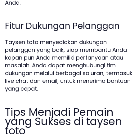
Anda.
Fitur Dukungan Pelanggan
Taysen toto menyediakan dukungan
pelanggan yang baik, siap membantu Anda
kapan pun Anda memiliki pertanyaan atau
masalah. Anda dapat menghubungi tim
dukungan melalui berbagai saluran, termasuk
live chat dan email, untuk menerima bantuan
yang cepat.
Tips Menjadi Pemain
yang Sukses di taysen
toto