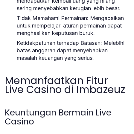
mendapatkan kembali uang yang hilang
sering menyebabkan kerugian lebih besar.
Tidak Memahami Permainan:
Mengabaikan
untuk mempelajari aturan permainan dapat
menghasilkan keputusan buruk.
Ketidakpatuhan terhadap Batasan:
Melebihi
batas anggaran dapat menyebabkan
masalah keuangan yang serius.
Memanfaatkan Fitur
Live Casino di Imbazeuz
Keuntungan Bermain Live
Casino