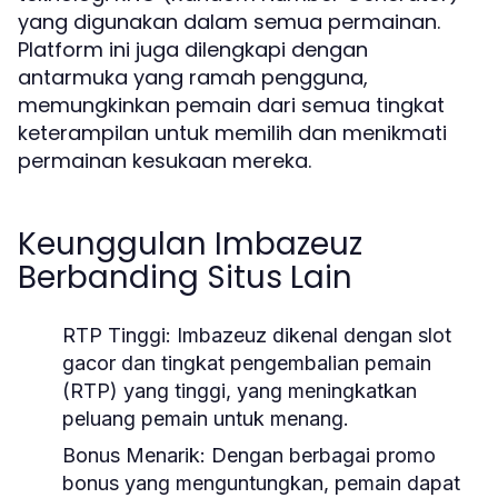
yang digunakan dalam semua permainan.
Platform ini juga dilengkapi dengan
antarmuka yang ramah pengguna,
memungkinkan pemain dari semua tingkat
keterampilan untuk memilih dan menikmati
permainan kesukaan mereka.
Keunggulan Imbazeuz
Berbanding Situs Lain
RTP Tinggi:
Imbazeuz dikenal dengan slot
gacor dan tingkat pengembalian pemain
(RTP) yang tinggi, yang meningkatkan
peluang pemain untuk menang.
Bonus Menarik:
Dengan berbagai promo
bonus yang menguntungkan, pemain dapat