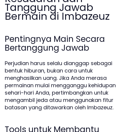
Tanggung Jawab
Bermain di Imbazeuz
Pentingnya Main Secara
Bertanggung Jawab
Perjudian harus selalu dianggap sebagai
bentuk hiburan, bukan cara untuk
menghasilkan uang. Jika Anda merasa
permainan mulai mengganggu kehidupan
sehari-hari Anda, pertimbangkan untuk
mengambil jeda atau menggunakan fitur
batasan yang ditawarkan oleh Imbazeuz.
Tools untuk Membantu