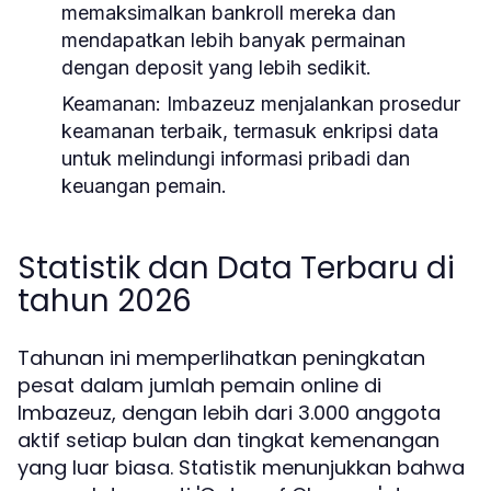
memaksimalkan bankroll mereka dan
mendapatkan lebih banyak permainan
dengan deposit yang lebih sedikit.
Keamanan:
Imbazeuz menjalankan prosedur
keamanan terbaik, termasuk enkripsi data
untuk melindungi informasi pribadi dan
keuangan pemain.
Statistik dan Data Terbaru di
tahun 2026
Tahunan ini memperlihatkan peningkatan
pesat dalam jumlah pemain online di
Imbazeuz, dengan lebih dari 3.000 anggota
aktif setiap bulan dan tingkat kemenangan
yang luar biasa. Statistik menunjukkan bahwa