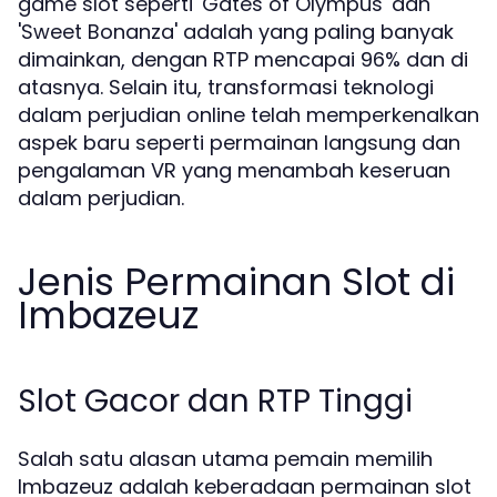
game slot seperti 'Gates of Olympus' dan
'Sweet Bonanza' adalah yang paling banyak
dimainkan, dengan RTP mencapai 96% dan di
atasnya. Selain itu, transformasi teknologi
dalam perjudian online telah memperkenalkan
aspek baru seperti permainan langsung dan
pengalaman VR yang menambah keseruan
dalam perjudian.
Jenis Permainan Slot di
Imbazeuz
Slot Gacor dan RTP Tinggi
Salah satu alasan utama pemain memilih
Imbazeuz adalah keberadaan permainan slot