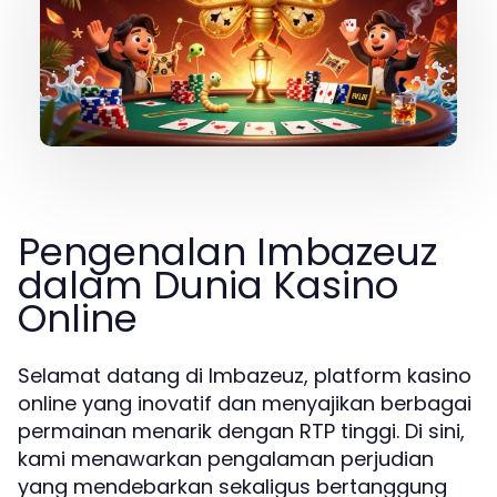
Pengenalan Imbazeuz
dalam Dunia Kasino
Online
Selamat datang di Imbazeuz, platform kasino
online yang inovatif dan menyajikan berbagai
permainan menarik dengan RTP tinggi. Di sini,
kami menawarkan pengalaman perjudian
yang mendebarkan sekaligus bertanggung