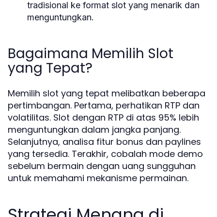
tradisional ke format slot yang menarik dan
menguntungkan.
Bagaimana Memilih Slot
yang Tepat?
Memilih slot yang tepat melibatkan beberapa
pertimbangan. Pertama, perhatikan RTP dan
volatilitas. Slot dengan RTP di atas 95% lebih
menguntungkan dalam jangka panjang.
Selanjutnya, analisa fitur bonus dan paylines
yang tersedia. Terakhir, cobalah mode demo
sebelum bermain dengan uang sungguhan
untuk memahami mekanisme permainan.
Strategi Menang di