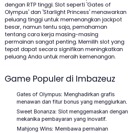
dengan RTP tinggi. Slot seperti 'Gates of
Olympus' dan 'Starlight Princess' menawarkan
peluang tinggi untuk memenangkan jackpot
besar, namun tentu saja, pemahaman
tentang cara kerja masing-masing
permainan sangat penting. Memilih slot yang
tepat dapat secara signifikan meningkatkan
peluang Anda untuk meraih kemenangan.
Game Populer di Imbazeuz
Gates of Olympus:
Menghadirkan grafis
menawan dan fitur bonus yang menggiurkan.
Sweet Bonanza:
Slot menggemaskan dengan
mekanika pembayaran yang inovatif.
Mahjong Wins:
Membawa permainan