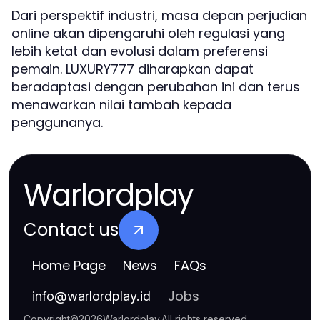
Dari perspektif industri, masa depan perjudian
online akan dipengaruhi oleh regulasi yang
lebih ketat dan evolusi dalam preferensi
pemain. LUXURY777 diharapkan dapat
beradaptasi dengan perubahan ini dan terus
menawarkan nilai tambah kepada
penggunanya.
Warlordplay
Contact us
Home Page
News
FAQs
Jobs
info
@
warlordplay.id
Copyright
©
2026
Warlordplay
.
All rights reserved