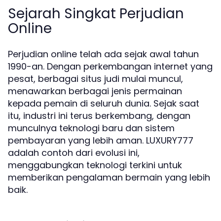
Sejarah Singkat Perjudian
Online
Perjudian online telah ada sejak awal tahun
1990-an. Dengan perkembangan internet yang
pesat, berbagai situs judi mulai muncul,
menawarkan berbagai jenis permainan
kepada pemain di seluruh dunia. Sejak saat
itu, industri ini terus berkembang, dengan
munculnya teknologi baru dan sistem
pembayaran yang lebih aman. LUXURY777
adalah contoh dari evolusi ini,
menggabungkan teknologi terkini untuk
memberikan pengalaman bermain yang lebih
baik.