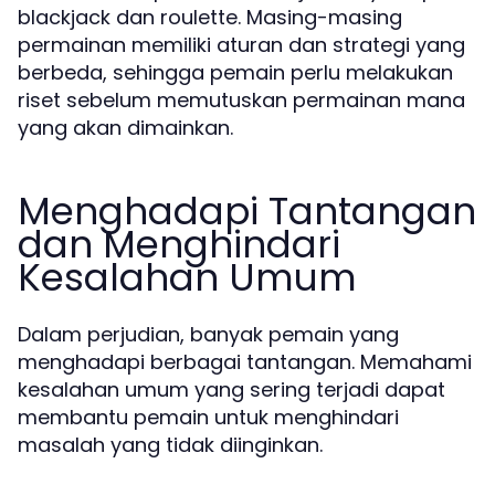
blackjack dan roulette. Masing-masing
permainan memiliki aturan dan strategi yang
berbeda, sehingga pemain perlu melakukan
riset sebelum memutuskan permainan mana
yang akan dimainkan.
Menghadapi Tantangan
dan Menghindari
Kesalahan Umum
Dalam perjudian, banyak pemain yang
menghadapi berbagai tantangan. Memahami
kesalahan umum yang sering terjadi dapat
membantu pemain untuk menghindari
masalah yang tidak diinginkan.