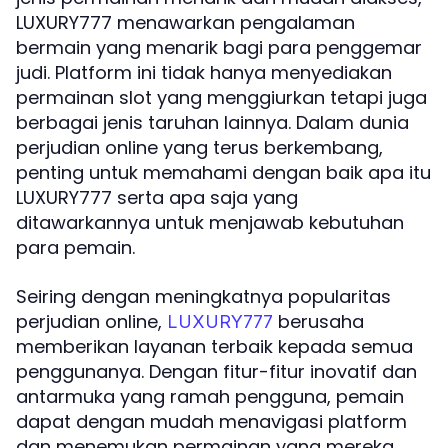
LUXURY777 menawarkan pengalaman
bermain yang menarik bagi para penggemar
judi. Platform ini tidak hanya menyediakan
permainan slot yang menggiurkan tetapi juga
berbagai jenis taruhan lainnya. Dalam dunia
perjudian online yang terus berkembang,
penting untuk memahami dengan baik apa itu
LUXURY777 serta apa saja yang
ditawarkannya untuk menjawab kebutuhan
para pemain.
Seiring dengan meningkatnya popularitas
perjudian online,
berusaha
LUXURY777
memberikan layanan terbaik kepada semua
penggunanya. Dengan fitur-fitur inovatif dan
antarmuka yang ramah pengguna, pemain
dapat dengan mudah menavigasi platform
dan menemukan permainan yang mereka