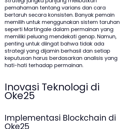
Strategi jangka panjang melibatkan
pemahaman tentang varians dan cara
bertaruh secara konsisten. Banyak pemain
memilih untuk menggunakan sistem taruhan
seperti Martingale dalam permainan yang
memiliki peluang mendekati genap. Namun,
penting untuk diingat bahwa tidak ada
strategi yang dijamin berhasil dan setiap
keputusan harus berdasarkan analisis yang
hati-hati terhadap permainan.
Inovasi Teknologi di
Oke25
Implementasi Blockchain di
Oke25