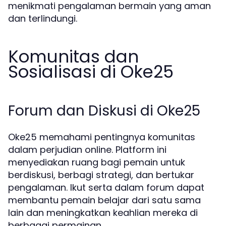
menikmati pengalaman bermain yang aman
dan terlindungi.
Komunitas dan
Sosialisasi di Oke25
Forum dan Diskusi di Oke25
Oke25 memahami pentingnya komunitas
dalam perjudian online. Platform ini
menyediakan ruang bagi pemain untuk
berdiskusi, berbagi strategi, dan bertukar
pengalaman. Ikut serta dalam forum dapat
membantu pemain belajar dari satu sama
lain dan meningkatkan keahlian mereka di
berbagai permainan.