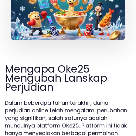
Mengapa Oke25
Mengubah Lanskap
Perjudian
Dalam beberapa tahun terakhir, dunia
perjudian online telah mengalami perubahan
yang signifikan, salah satunya adalah
munculnya platform
. Platform ini tidak
Oke25
hanya menyediakan berbagai permainan