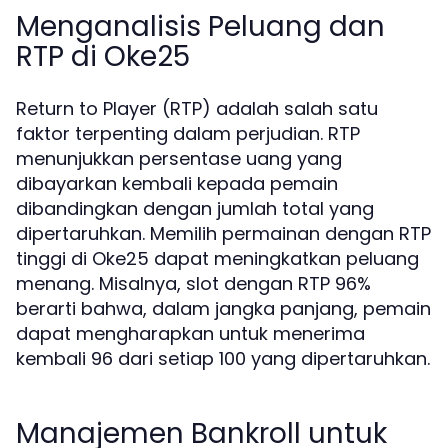
Menganalisis Peluang dan
RTP di Oke25
Return to Player (RTP) adalah salah satu
faktor terpenting dalam perjudian. RTP
menunjukkan persentase uang yang
dibayarkan kembali kepada pemain
dibandingkan dengan jumlah total yang
dipertaruhkan. Memilih permainan dengan RTP
tinggi di Oke25 dapat meningkatkan peluang
menang. Misalnya, slot dengan RTP 96%
berarti bahwa, dalam jangka panjang, pemain
dapat mengharapkan untuk menerima
kembali 96 dari setiap 100 yang dipertaruhkan.
Manajemen Bankroll untuk